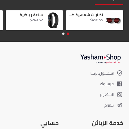
نظارات شمسية كبيرة الحجم لأيام الصيف الطويلة
ساعة رياضية
$240.52
$456.55
اسطنبول, تركيا
فيسبوك
انستغرام
تلغرام
خدمة الزبائن
حسابي