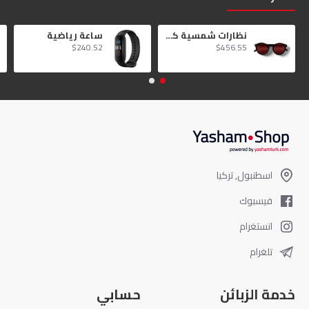
نظارات شمسية كبيرة الحجم لأيام الصيف الطويلة
ساعة رياضية
$240.52
$456.55
اسطنبول, تركيا
فيسبوك
انستغرام
تلغرام
خدمة الزبائن
حسابي