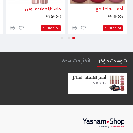
أحمر شفاه لامع
ماسكارا فوليومينوس
$749.80
$596.85
اضافة للسلة
اضافة للسلة
شوهدت مؤخرا
الأكثر مشاهدة
أحمر الشفاه السائل
$369.15