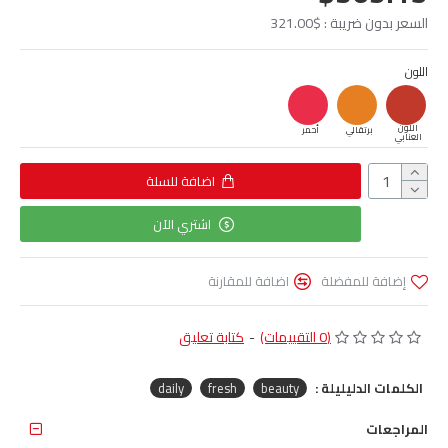
السعر بدون ضريبة : $321.00
اللون
اللون
برتقالي
أحمر
العنابي
اضافة للسلة
اشتري الآن
إضافة للمفضلة
اضافة للمقارنة
(0 التقييمات)
-
كتابة تعليق
الكلمات الدليليلة :
beauty
fresh
daily
المراجعات