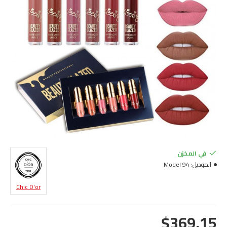
في المخزن
الموديل:
Model 94
Chic D'or
$369.15