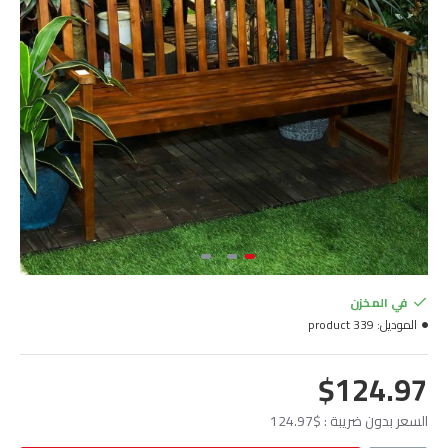
في المخزن
الموديل:
product 339
$124.97
السعر بدون ضريبة : $124.97