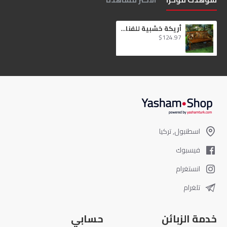
أريكة خشبية للفناء في الهواء الطلق
$124.97
اسطنبول, تركيا
فيسبوك
انستغرام
تلغرام
خدمة الزبائن
حسابي