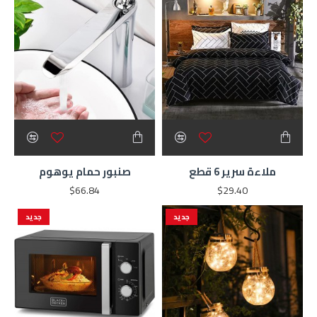
ملاءة سرير 6 قطع
صنبور حمام يوهوم
$66.84
$29.40
جديد
جديد