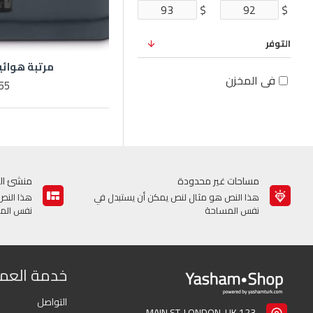
$
$
التوفر
مرتبة هوائي
في المخزن
55
مساحات غير محدودة
منشئ ال
هذا النص هو مثال لنص يمكن أن يستبدل في
هذا النص
نفس المساحة
نفس الم
خدمة العمل
التواصل
123 MAIN ST. LONDON, UK