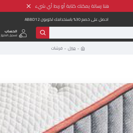
هنا رسالة يمكنك كتابة أو ربط أي شيء
احصل على خصم 30% باستخدامك لكوبون ABBD12
الحساب
تسجيل الدخول 
منزل
فرشات