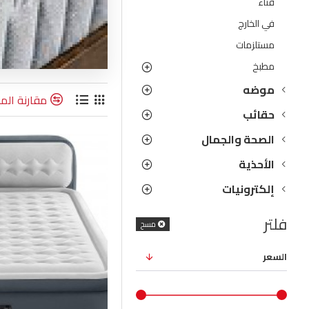
فناء
في الخارج
مستلزمات
مطبخ
موضه
مقارنة المن
حقائب
الصحة والجمال
الأحذية
إلكترونيات
فلتر
مسح
السعر