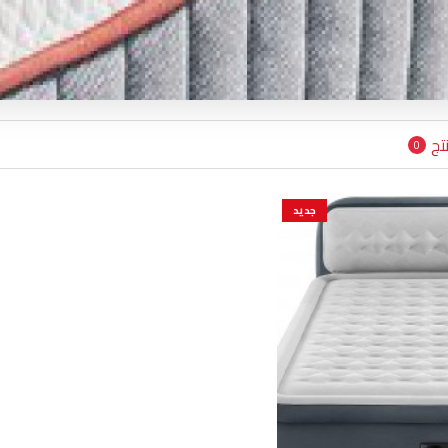
تج
0
جديد