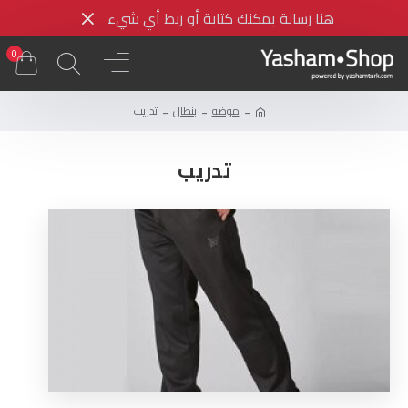
هنا رسالة يمكنك كتابة أو ربط أي شيء
0
موضه
بنطال
تدريب
تدريب