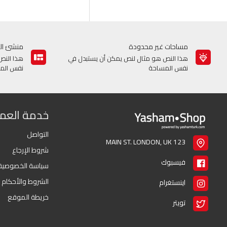
مساحات غير محدودة
منشئ ال
هذا النص هو مثال لنص يمكن أن يستبدل في
هذا النص
نفس المساحة
نفس الم
خدمة العمل
التواصل
123 MAIN ST. LONDON, UK
شروط الإرجاع
فيسبوك
سياسة الخصوصية
الشروط والأحكام
اينستغرام
خريطة الموقع
تويتر