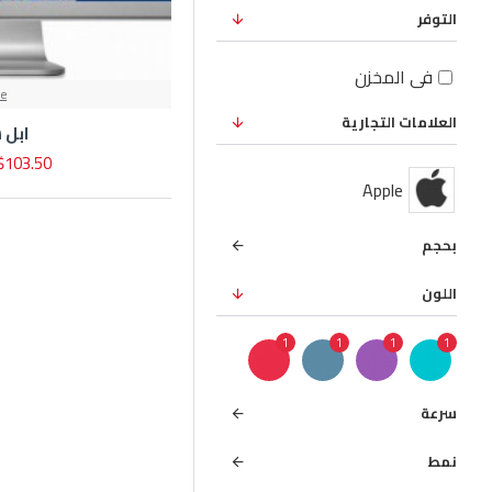
التوفر
في المخزن
le
العلامات التجارية
ابل 
$103.50
Apple
بحجم
اللون
1
1
1
1
سرعة
نمط