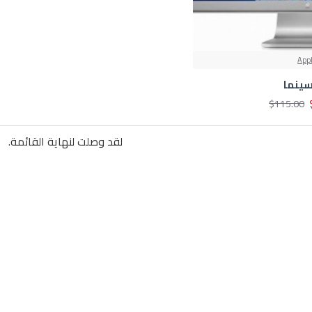
App
سينما
$115.00
لقد وصلت لنهاية القائمة.