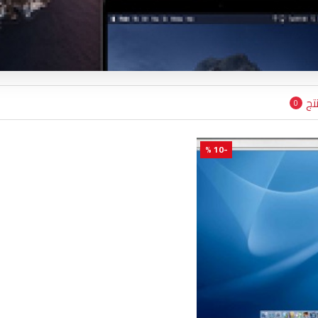
تج
0
-10 %