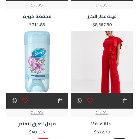
Chic D'or
Chic D'or
عينة عطر الكرز
محفظة كبيرة
$711.85
$8,567.50
Chic D'or
Chic D'or
بدلة قبة V
مزيل العرق لافندر
$401.35
$572.70