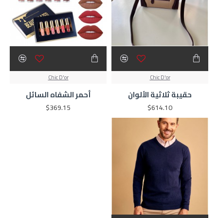
Chic D'or
Chic D'or
حقيبة ثلاثية الألوان
أحمر الشفاه السائل
$369.15
$614.10